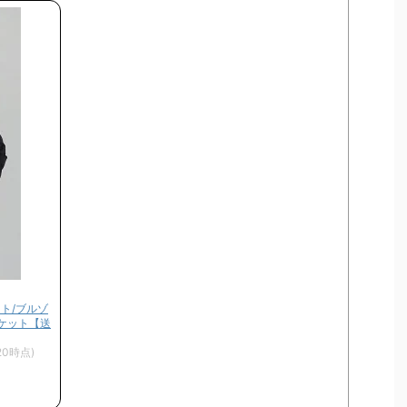
ート/ブルゾ
ャケット【送
/20時点)