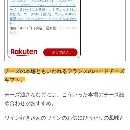
【大人気チーズ詰め合わせ】『大人のハー
ドチーズセット』パルミジャーノ・レジャ
ーノ（36か月以上熟成）、ミモレット18カ
月熟成、ゴーダ500日熟成、コンテAOPの
豪華ハードチーズセット！チーズ 詰め合わ
せ
価格：4957円（税込、送料別)
(2018/10/30
時点)
楽天で購入
チーズの本場ともいわれるフランスのハードチーズ
ギフト。
チーズ通さんなどには、こういった本場のチーズ詰
め合わせがおすすめ。
ワイン好きさんのワインのお供にぴったりの風味♪