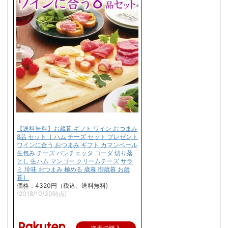
【送料無料】お歳暮 ギフト ワイン おつまみ
8品 セット［ ハム チーズ セット プレゼント
ワインに合う おつまみ ギフト カマンベール
生包み チーズ パンチェッタ ゴーダ 切り落
とし 生ハム マンゴー クリームチーズ サラ
ミ 珍味 おつまみ 極める 歳暮 御歳暮 お歳
暮］
価格：4320円（税込、送料無料)
(2018/10/30時点)